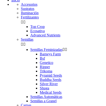
Inicio
Accesorios
Sustratos
Iluminación
Fertilizantes


Top Crop
Ecosativa
Advanced Nutrients
Semillas


Semillas Feminizadas


Barneys Farm
Bsf
Genetico
Ripper
Trikoma
Pyramid Seeds
Buddha Seeds
Silver River
Shuga
Medical Seeds
Semillas Automáticas
Semillas a Granel
Carpas