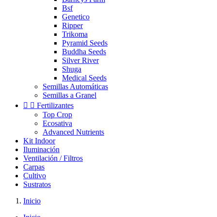
Bsf
Genetico
Ripper
Trikoma
Pyramid Seeds
Buddha Seeds
Silver River
Shuga
Medical Seeds
Semillas Automáticas
Semillas a Granel


Fertilizantes
Top Crop
Ecosativa
Advanced Nutrients
Kit Indoor
Iluminación
Ventilación / Filtros
Carpas
Cultivo
Sustratos
Inicio