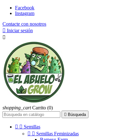
Facebook
Instagram
Contacte con nosotros

Iniciar sesión

shopping_cart
Carrito
(0)

Búsqueda


Semillas


Semillas Feminizadas
Barneys Farm