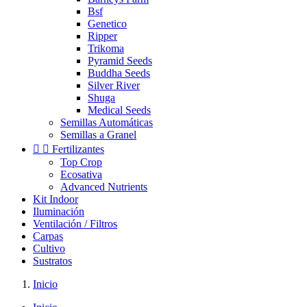
Bsf
Genetico
Ripper
Trikoma
Pyramid Seeds
Buddha Seeds
Silver River
Shuga
Medical Seeds
Semillas Automáticas
Semillas a Granel


Fertilizantes
Top Crop
Ecosativa
Advanced Nutrients
Kit Indoor
Iluminación
Ventilación / Filtros
Carpas
Cultivo
Sustratos
Inicio