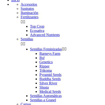
Inicio
Accesorios
Sustratos
Iluminación
Fertilizantes


Top Crop
Ecosativa
Advanced Nutrients
Semillas


Semillas Feminizadas


Barneys Farm
Bsf
Genetico
Ripper
Trikoma
Pyramid Seeds
Buddha Seeds
Silver River
Shuga
Medical Seeds
Semillas Automáticas
Semillas a Granel
Carpas