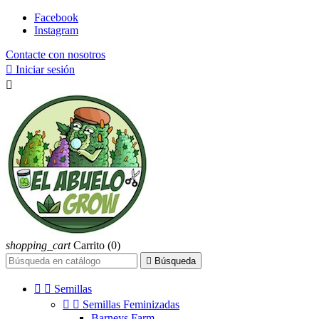
Facebook
Instagram
Contacte con nosotros

Iniciar sesión

shopping_cart
Carrito
(0)

Búsqueda


Semillas


Semillas Feminizadas
Barneys Farm