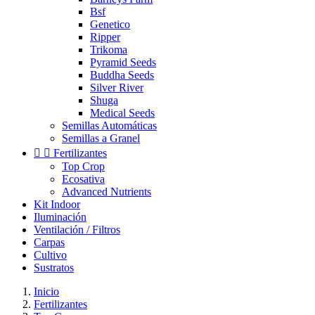
Bsf
Genetico
Ripper
Trikoma
Pyramid Seeds
Buddha Seeds
Silver River
Shuga
Medical Seeds
Semillas Automáticas
Semillas a Granel


Fertilizantes
Top Crop
Ecosativa
Advanced Nutrients
Kit Indoor
Iluminación
Ventilación / Filtros
Carpas
Cultivo
Sustratos
Inicio
Fertilizantes