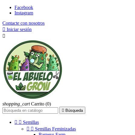
Facebook
Instagram
Contacte con nosotros

Iniciar sesión

shopping_cart
Carrito
(0)

Búsqueda


Semillas


Semillas Feminizadas
Barneys Farm