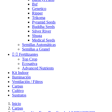
Bsf
Genetico
Ripper
Trikoma
Pyramid Seeds
Buddha Seeds
Silver River
Shuga
Medical Seeds
Semillas Automáticas
Semillas a Granel


Fertilizantes
Top Crop
Ecosativa
Advanced Nutrients
Kit Indoor
Iluminación
Ventilación / Filtros
Carpas
Cultivo
Sustratos
Inicio
Carpas